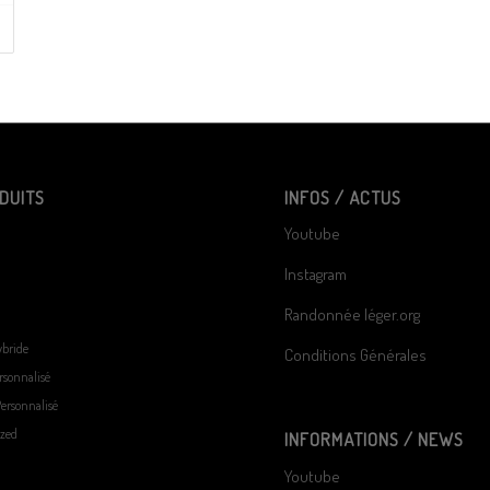
DUITS
INFOS / ACTUS
Youtube
Instagram
Randonnée léger.org
bride
Conditions Générales
rsonnalisé
ersonnalisé
ized
INFORMATIONS / NEWS
Youtube