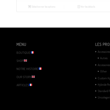
Sélectionner les options
Voir les détails
MENU
LES PRO
Accessoires
BOUTIQUE
Autres
SHOP
Accessories
NOTRE HISTOIRE
Other
OUR STORY
Custom Hy
Hybride Pe
ARTICLES
Standard P
Uncategor